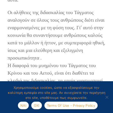
αυτά.
Οι αλήθειες της διδασκαλίας του Τάγματος
αναλογούν σε όλους τους ανθρώπους διότι είναι
εναρμονισμένες με τη φύση τους. Γι’ αυτό στην
κοινωνία θα συναντήσουμε ανθρώπους καλούς
κατά το μάλλον ή ήττον, με συμπεριφορά ηθική,
ίσως και μια ελεύθερη και εξελιγμένη
προσωπικότητα .
Η διαφορά του μυημένου του Τάγματος του
Κρίνου και του Αετού, είναι ότι διαθέτει τα
κλειδιά της διδασκαλίας, τα οποία χρησιμοποιεί
για να εργασθεί συνειδητά συγκροτημένα και με
Χρησιμοποιούμε cookies, ώστε να εξασφαλίσουμε την
καλύτερη εμπειρία στο site μας. Αν συνεχίσετε την περιήγηση
μέθοδο, για την κατάκτηση ελεύθερης και
στο site, υποθέτουμε πως συμφωνείτε.
ηθικής προσωπικότητας
ΝΑΙ
ΟΧΙ
Terms Of Use - Privacy Policy