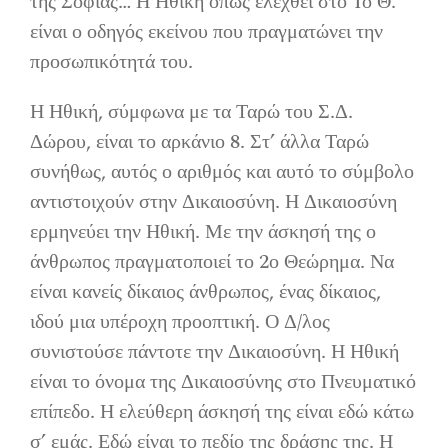
της Σοφίας… Η Ηθική όπως ελέχθει στο 1ο Θ.
είναι ο οδηγός εκείνου που πραγματώνει την
προσωπικότητά του.
Η Ηθική, σύμφωνα με τα Ταρώ του Σ.Δ.
Δώρου, είναι το αρκάνιο 8. Στ’ άλλα Ταρώ
συνήθως, αυτός ο αριθμός και αυτό το σύμβολο
αντιστοιχούν στην Δικαιοσύνη. Η Δικαιοσύνη
ερμηνεύει την Ηθική. Με την άσκησή της ο
άνθρωπος πραγματοποιεί το 2ο Θεώρημα. Να
είναι κανείς δίκαιος άνθρωπος, ένας δίκαιος,
ιδού μια υπέροχη προοπτική. Ο Δ/λος
συνιστούσε πάντοτε την Δικαιοσύνη. Η Ηθική
είναι το όνομα της Δικαιοσύνης στο Πνευματικό
επίπεδο. Η ελεύθερη άσκησή της είναι εδώ κάτω
σ’ εμάς. Εδώ είναι το πεδίο της δράσης της. Η