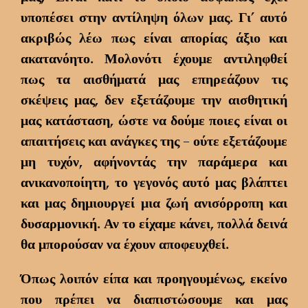
υποπέσει στην αντίληψη όλων μας. Γι’ αυτό
ακριβώς λέω πως είναι απορίας άξιο και
ακατανόητο. Μολονότι έχουμε αντιληφθεί
πως τα αισθήματά μας επηρεάζουν τις
σκέψεις μας, δεν εξετάζουμε την αισθητική
μας κατάσταση, ώστε να δούμε ποιες είναι οι
απαιτήσεις και ανάγκες της – ούτε εξετάζουμε
μη τυχόν, αφήνοντάς την παράμερα και
ανικανοποίητη, το γεγονός αυτό μας βλάπτει
και μας δημιουργεί μια ζωή ανισόρροπη και
δυσαρμονική. Αν το είχαμε κάνει, πολλά δεινά
θα μπορούσαν να έχουν αποφευχθεί.
Όπως λοιπόν είπα και προηγουμένως, εκείνο
που πρέπει να διαπιστώσουμε και μας