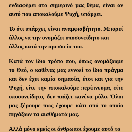
ενδιαφέρει στο σημερινό μας θέμα, είναι αν
αυτό που αποκαλούμε Ψυχή, υπάρχει.
Το ότι υπάρχει, είναι αναμφισβήτητο. Μπορεί
άλλος να την ονομάζει υποσυνείδητο και
άλλος κατά την αρεσκεία του.
Κατά τον ίδιο τρόπο που, όπως ονομάζουμε
το Θεό, ο καθένας μας εννοεί το ίδιο πράγμα
και δεν έχει καμία σημασία, έτσι και για την
Ψυχή, είτε την αποκαλούμε περίπνευμα, είτε
υποσυνείδητο, δεν παίζει κανένα ρόλο. Όλοι
μας ξέρουμε πως έχουμε κάτι από το οποίο
πηγάζουν τα αισθήματά μας.
Αλλά μόνο εμείς οι άνθρωποι έχουμε αυτό το