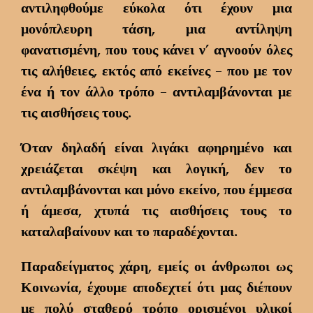
αντιληφθούμε εύκολα ότι έχουν μια
μονόπλευρη τάση, μια αντίληψη
φανατισμένη, που τους κάνει ν’ αγνοούν όλες
τις αλήθειες, εκτός από εκείνες – που με τον
ένα ή τον άλλο τρόπο – αντιλαμβάνονται με
τις αισθήσεις τους.
Όταν δηλαδή είναι λιγάκι αφηρημένο και
χρειάζεται σκέψη και λογική, δεν το
αντιλαμβάνονται και μόνο εκείνο, που έμμεσα
ή άμεσα, χτυπά τις αισθήσεις τους το
καταλαβαίνουν και το παραδέχονται.
Παραδείγματος χάρη, εμείς οι άνθρωποι ως
Κοινωνία, έχουμε αποδεχτεί ότι μας διέπουν
με πολύ σταθερό τρόπο ορισμένοι υλικοί