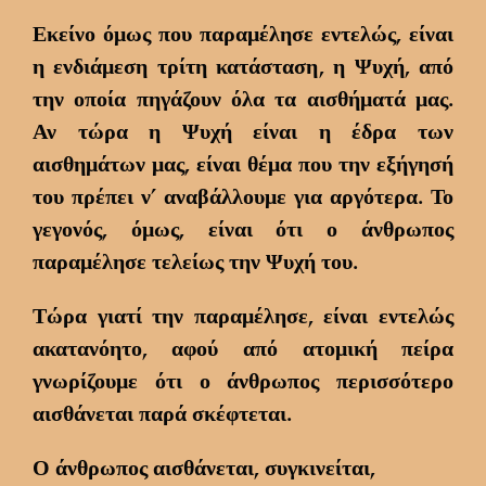
Εκείνο όμως που παραμέλησε εντελώς, είναι
η ενδιάμεση τρίτη κατάσταση, η Ψυχή, από
την οποία πηγάζουν όλα τα αισθήματά μας.
Αν τώρα η Ψυχή είναι η έδρα των
αισθημάτων μας, είναι θέμα που την εξήγησή
του πρέπει ν’ αναβάλλουμε για αργότερα. Το
γεγονός, όμως, είναι ότι ο άνθρωπος
παραμέλησε τελείως την Ψυχή του.
Τώρα γιατί την παραμέλησε, είναι εντελώς
ακατανόητο, αφού από ατομική πείρα
γνωρίζουμε ότι ο άνθρωπος περισσότερο
αισθάνεται παρά σκέφτεται.
Ο άνθρωπος αισθάνεται, συγκινείται,