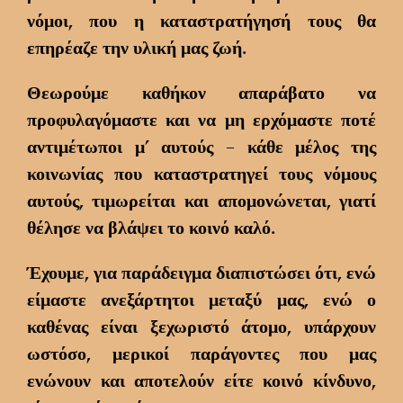
νόμοι, που η καταστρατήγησή τους θα
επηρέαζε την υλική μας ζωή.
Θεωρούμε καθήκον απαράβατο να
προφυλαγόμαστε και να μη ερχόμαστε ποτέ
αντιμέτωποι μ’ αυτούς – κάθε μέλος της
κοινωνίας που καταστρατηγεί τους νόμους
αυτούς, τιμωρείται και απομονώνεται, γιατί
θέλησε να βλάψει το κοινό καλό.
Έχουμε, για παράδειγμα διαπιστώσει ότι, ενώ
είμαστε ανεξάρτητοι μεταξύ μας, ενώ ο
καθένας είναι ξεχωριστό άτομο, υπάρχουν
ωστόσο, μερικοί παράγοντες που μας
ενώνουν και αποτελούν είτε κοινό κίνδυνο,