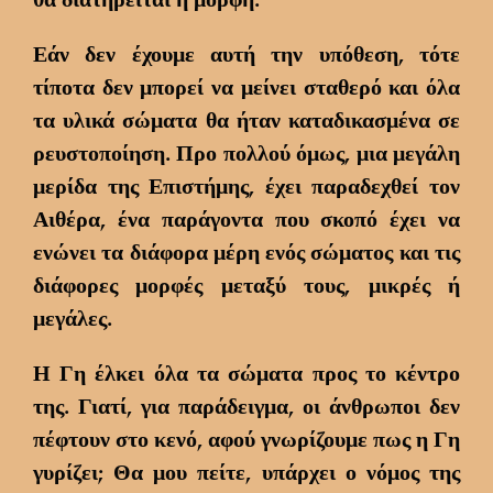
θα διατηρείται η μορφή.
Εάν δεν έχουμε αυτή την υπόθεση, τότε
τίποτα δεν μπορεί να μείνει σταθερό και όλα
τα υλικά σώματα θα ήταν καταδικασμένα σε
ρευστοποίηση. Προ πολλού όμως, μια μεγάλη
μερίδα της Επιστήμης, έχει παραδεχθεί τον
Αιθέρα, ένα παράγοντα που σκοπό έχει να
ενώνει τα διάφορα μέρη ενός σώματος και τις
διάφορες μορφές μεταξύ τους, μικρές ή
μεγάλες.
Η Γη έλκει όλα τα σώματα προς το κέντρο
της. Γιατί, για παράδειγμα, οι άνθρωποι δεν
πέφτουν στο κενό, αφού γνωρίζουμε πως η Γη
γυρίζει; Θα μου πείτε, υπάρχει ο νόμος της