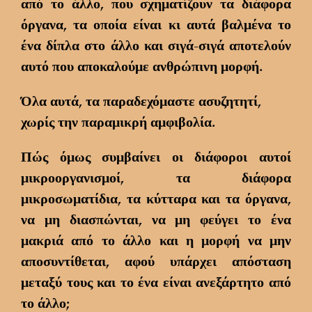
από το άλλο, που σχηματίζουν τα διάφορα
όργανα, τα οποία είναι κι αυτά βαλμένα το
ένα δίπλα στο άλλο και σιγά-σιγά αποτελούν
αυτό που αποκαλούμε ανθρώπινη μορφή.
Όλα αυτά, τα παραδεχόμαστε ασυζητητί,
χωρίς την παραμικρή αμφιβολία.
Πώς όμως συμβαίνει οι διάφοροι αυτοί
μικροοργανισμοί, τα διάφορα
μικροσωματίδια, τα κύτταρα και τα όργανα,
να μη διασπώνται, να μη φεύγει το ένα
μακριά από το άλλο και η μορφή να μην
αποσυντίθεται, αφού υπάρχει απόσταση
μεταξύ τους και το ένα είναι ανεξάρτητο από
το άλλο;