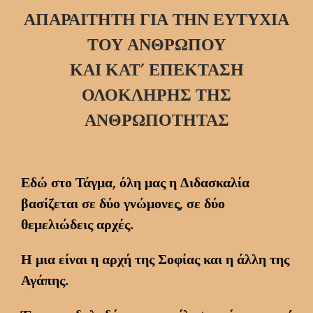
Επικοινωνία
ΑΠΑΡΑΙΤΗΤΗ ΓΙΑ ΤΗΝ ΕΥΤΥΧΙΑ
ΤΟΥ ΑΝΘΡΩΠΟΥ
ΚΑΙ ΚΑΤ’ ΕΠΕΚΤΑΣΗ
ΟΛΟΚΛΗΡΗΣ ΤΗΣ
ΑΝΘΡΩΠΟΤΗΤΑΣ
Εδώ στο Τάγμα, όλη μας η Διδασκαλία
βασίζεται σε δύο γνώμονες, σε δύο
θεμελιώδεις αρχές.
Η μια είναι η αρχή της Σοφίας και η άλλη της
Αγάπης.