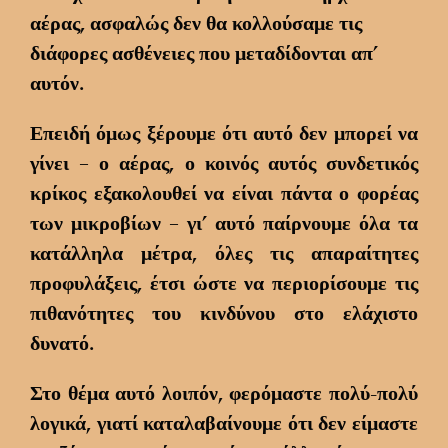
αέρας, ασφαλώς δεν θα κολλούσαμε τις
διάφορες ασθένειες που μεταδίδονται απ’
αυτόν.
Επειδή όμως ξέρουμε ότι αυτό δεν μπορεί να
γίνει – ο αέρας, ο κοινός αυτός συνδετικός
κρίκος εξακολουθεί να είναι πάντα ο φορέας
των μικροβίων – γι’ αυτό παίρνουμε όλα τα
κατάλληλα μέτρα, όλες τις απαραίτητες
προφυλάξεις, έτσι ώστε να περιορίσουμε τις
πιθανότητες του κινδύνου στο ελάχιστο
δυνατό.
Στο θέμα αυτό λοιπόν, φερόμαστε πολύ-πολύ
λογικά, γιατί καταλαβαίνουμε ότι δεν είμαστε