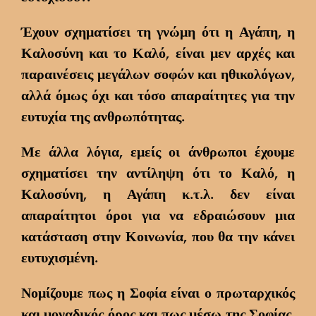
Έχουν σχηματίσει τη γνώμη ότι η Αγάπη, η
Καλοσύνη και το Καλό, είναι μεν αρχές και
παραινέσεις μεγάλων σοφών και ηθικολόγων,
αλλά όμως όχι και τόσο απαραίτητες για την
ευτυχία της ανθρωπότητας.
Με άλλα λόγια, εμείς οι άνθρωποι έχουμε
σχηματίσει την αντίληψη ότι το Καλό, η
Καλοσύνη, η Αγάπη κ.τ.λ. δεν είναι
απαραίτητοι όροι για να εδραιώσουν μια
κατάσταση στην Κοινωνία, που θα την κάνει
ευτυχισμένη.
Νομίζουμε πως η Σοφία είναι ο πρωταρχικός
και μοναδικός όρος και πως μέσω της Σοφίας,