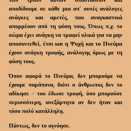
των τριών αυτών υποστάσεων και
αποδίδουμε σε κάθε μια απ’ αυτές ανάλογες
ανάγκες και αρετές, που αναγκαστικά
απορρέουν από τη φύση τους. Όπως π.χ. το
σώμα έχει ανάγκη να τραφεί υλικά για να μην
αποσυντεθεί, έτσι και η Ψυχή και το Πνεύμα
έχουν ανάγκη τροφής, ανάλογης όμως με τη
φύση τους.
Όσον αφορά το Πνεύμα, δεν μπορούμε να
έχουμε παράπονα, διότι ο άνθρωπος δεν το
αδίκησε – του έδωσε τροφή, όσο μπορούσε
περισσότερη, ανεξάρτητα αν δεν ήταν και
τόσο πολύ κατάλληλη.
Πάντως, δεν το αγνόησε.