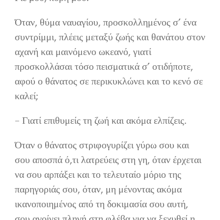
Επικοινωνία
Όταν, θύμα ναυαγίου, προσκολλημένος σ’ ένα
συντρίμμι, πλέεις μεταξύ ζωής και θανάτου στον
αχανή και μαινόμενο ωκεανό, γιατί
προσκολλάσαι τόσο πεισματικά σ’ οτιδήποτε,
αφού ο θάνατος σε περικυκλώνει και το κενό σε
καλεί;
– Γιατί επιθυμείς τη ζωή και ακόμα ελπίζεις.
Όταν ο θάνατος στριφογυρίζει γύρω σου και
σου αποσπά ό,τι λατρεύεις στη γη, όταν έρχεται
να σου αρπάξει και το τελευταίο μόριο της
παρηγοριάς σου, όταν, μη μένοντας ακόμα
ικανοποιημένος από τη δοκιμασία σου αυτή,
σου ανοίγει πληγή στη φλέβα για να ξεχυθεί η