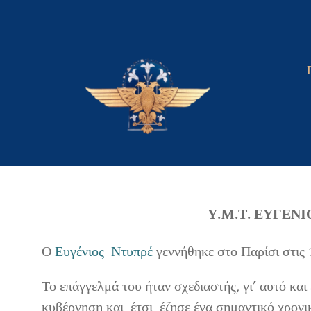
Skip
to
content
Υ.M.Τ. ΕΥΓΕΝΙ
Ο
Ευγένιος Ντυπρέ
γεννήθηκε στο Παρίσι στις 
Το επάγγελμά του ήταν σχεδιαστής, γι’ αυτό κ
κυβέρνηση και έτσι έζησε ένα σημαντικό χρονι