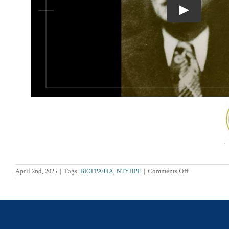
Play
on
April 2nd, 2025
|
Tags:
ΒΙΟΓΡΑΦΙΑ
,
ΝΤΥΠΡΕ
|
Comments Off
Y.M.Τ.
ΕΥΓΕΝΙΟΣ
ΝΤΥΠΡΕ
(1882
–
1944)