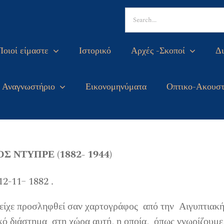
Search
for:
Ποιοί είμαστε
Ιστορικό
Αρχές -Σκοποί
Δι
Αναγνωστήριο
Εικονομηνύματα
Οπτικο-Ακουστ
ΟΣ ΝΤΥΠΡΕ (1882- 1944)
_
12-11
1882 .
αι είχε προσληφθεί σαν χαρτογράφος από την Αιγυπτιακ
κό διάστημα στη χώρα αυτή, η οποία, όπως γνωρίζουμε