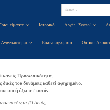
Search
for:
Ποιοί είμαστε
Ιστορικό
Αρχές -Σκοποί
Δι
Αναγνωστήριο
Εικονομηνύματα
Οπτικο-Ακουστ
εί κανείς Προσωπικότητα,
ς δικές του δυνάμεις καθετί αφηρημένο,
σα του ή έξω απ’ αυτόν.
ροσωπικότητα (Ο Αετός)