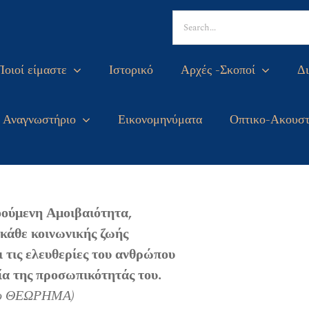
Search
for:
Ποιοί είμαστε
Ιστορικό
Αρχές -Σκοποί
Δι
Αναγνωστήριο
Εικονομηνύματα
Οπτικο-Ακουστ
ούμενη Αμοιβαιότητα,
 κάθε κοινωνικής ζωής
ι τις ελευθερίες του ανθρώπου
ία της προσωπικότητάς του.
3ο ΘΕΩΡΗΜΑ)