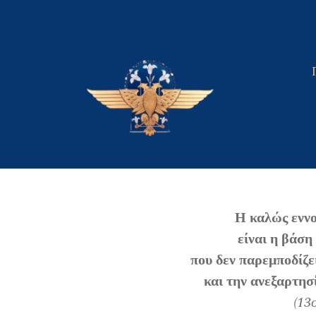
Skip
to
content
Η καλώς εννο
είναι η βάση
που δεν παρεμποδίζε
και την ανεξαρτησ
(1