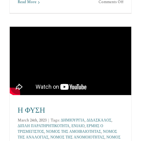
on
Read More
Comments Off
ΠEPI
ΤΗΣ
AΛHΘEI
Η ΦΥΣΗ
March 24th, 2023
|
Tags:
ΔΗΜΙΟΥΡΓΙΑ
,
ΔΙΔΑΣΚΑΛΟΣ
,
ΔΙΠΛΗ ΠΑΡΑΤΗΡΗΤΙΚΟΤΗΤΑ
,
ΕΝΙΑΙΟ
,
ΕΡΜΗΣ Ο
ΤΡΙΣΜΕΓΙΣΤΟΣ
,
ΝΟΜΟΣ ΤΗΣ ΑΜΟΙΒΑΙΟΤΗΤΑΣ
,
ΝΟΜΟΣ
ΤΗΣ ΑΝΑΛΟΓΙΑΣ
,
ΝΟΜΟΣ ΤΗΣ ΑΝΟΜΟΙΟΤΗΤΑΣ
,
ΝΟΜΟΣ