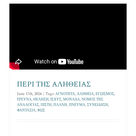
Επικοινωνία
ΠEPI ΤΗΣ AΛHΘEIAΣ
June 17th, 2024
|
Tags:
ΑΓΝΟΤΗΤΑ
,
ΑΛΗΘΕΙΑ
,
ΕΓΩΙΣΜΟΣ
,
ΕΡΕΥΝΑ
,
ΘΕΛΗΣΗ
,
ΙΣΧΥΣ
,
ΜΟΝΑΔΑ
,
ΝΟΜΟΣ ΤΗΣ
ΑΝΑΛΟΓΙΑΣ
,
ΠΙΣΤΗ
,
ΠΛΑΝΗ
,
ΠΝΕΥΜΑ
,
ΣΥΝΕΙΔΗΣΗ
,
ΦΑΝΤΑΣΙΑ
,
ΦΩΣ