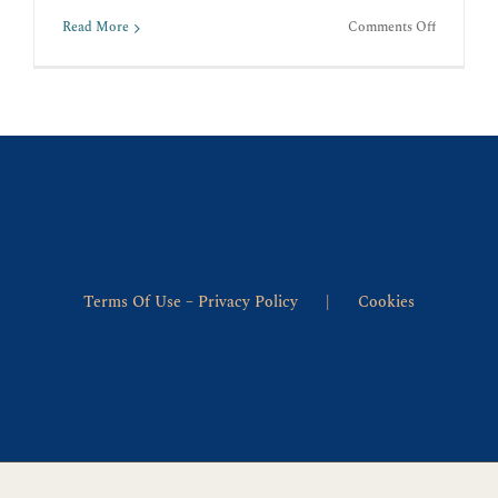
on
Read More
Comments Off
ΤΟ
ΤΑΓΜΑ
ΤΟΥ
ΚΡΙΝΑΕΤ
ΚΑΙ
Η
ΔΙΔΑΣΚΑ
ΤΟΥ
Terms Of Use – Privacy Policy
Cookies