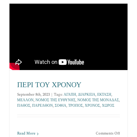
Επικοινωνία
ΠΕΡΙ ΤΟΥ ΧΡΟΝΟΥ
September 8th, 2023
|
Tags:
ΑΓΑΠΗ
,
ΔΙΑΡΚΕΙΑ
,
ΕΚΤΑΣΗ
,
ΜΕΛΛΟΝ
,
ΝΟΜΟΣ ΤΗΣ ΕΥΘΥΝΗΣ
,
ΝΟΜΟΣ ΤΗΣ ΜΟΝΑΔΑΣ
,
ΠΑΘΟΣ
,
ΠΑΡΕΛΘΟΝ
,
ΣΟΦΙΑ
,
ΤΡΟΠΟΣ
,
ΧΡΟΝΟΣ
,
ΧΩΡΟΣ
on
Read More
Comments Off