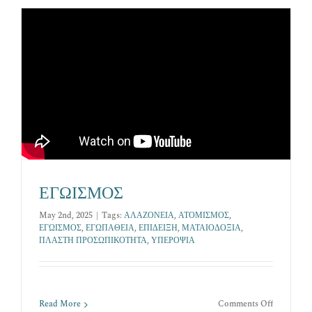
Επικοινωνία
ΕΓΩΙΣΜΟΣ
May 2nd, 2025
|
Tags:
ΑΛΑΖΟΝΕΙΑ
,
ΑΤΟΜΙΣΜΟΣ
,
ΕΓΩΙΣΜΟΣ
,
ΕΓΩΠΑΘΕΙΑ
,
ΕΠΙΔΕΙΞΗ
,
ΜΑΤΑΙΟΔΟΞΙΑ
,
ΠΛΑΣΤΗ ΠΡΟΣΩΠΙΚΟΤΗΤΑ
,
ΥΠΕΡΟΨΙΑ
on
Read More
Comments Off