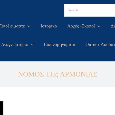
Search
for:
Ποιοί είμαστε
Ιστορικό
Αρχές -Σκοποί
Δι
Αναγνωστήριο
Εικονομηνύματα
Οπτικο-Ακουστ
ΝΟΜΟΣ ΤΗς ΑΡΜΟΝΙΑΣ