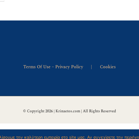
ΛΕΥΘΕΡΗ
ΟΥΛΗΣΗ;
Terms Of Use – Privacy Policy
Cookies
© Copyright 2026 | Krinaetos.com | All Rights Reserved
ίσουμε την καλύτερη εμπειρία στο site μας. Αν συνεχίσετε την περιήγ