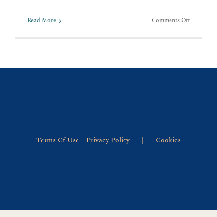
on
Read More
Comments Off
ΠΟΙΟΣ
ΕΙΝΑΙ
Ο
ΣΚΟΠΟΣ
ΤΟΥ
ΑΝΘΡΩΠ
Terms Of Use – Privacy Policy
Cookies