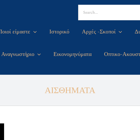
Search
for:
Ποιοί είμαστε
Ιστορικό
Αρχές -Σκοποί
Δι
Αναγνωστήριο
Εικονομηνύματα
Οπτικο-Ακουστ
ΑΙΣΘΗΜΑΤΑ