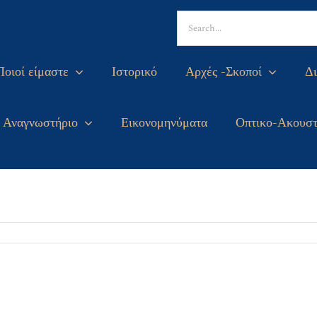
Search
for:
Ποιοί είμαστε
Ιστορικό
Αρχές -Σκοποί
Δι
Αναγνωστήριο
Εικονομηνύματα
Οπτικο-Ακουστ