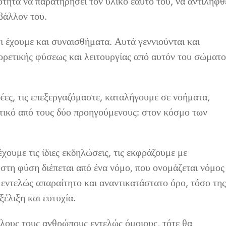
τότητα να παρατηρήσει τον υλικό εαυτό του, να αντιληφθ
ιβάλλον του.
 έχουμε και συναισθήματα. Αυτά γεννιούνται και
ορετικής φύσεως και λειτουργίας από αυτόν του σώματο
έες, τις επεξεργαζόμαστε, καταλήγουμε σε νοήματα,
ετικό από τους δύο προηγούμενους: στον κόσμο των
χουμε τις ίδιες εκδηλώσεις, τις εκφράζουμε με
 στη φύση διέπεται από ένα νόμο, που ονομάζεται νόμος
 εντελώς απαραίτητο και αναντικατάστατο όρο, τόσο της
έλιξη και ευτυχία.
λους τους ανθρώπους εντελώς όμοιους, τότε θα