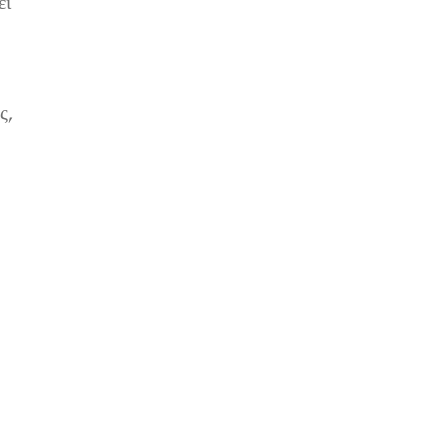
εί
ς,