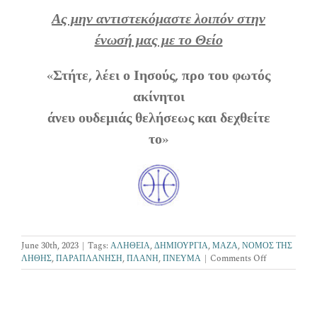
Ας μην αντιστεκόμαστε λοιπόν στην
ένωσή μας με το Θείο
«Στήτε, λέει ο Ιησούς, προ του φωτός
ακίνητοι
άνευ ουδεμιάς θελήσεως και δεχθείτε
το»
June 30th, 2023
|
Tags:
ΑΛΗΘΕΙΑ
,
ΔΗΜΙΟΥΡΓΙΑ
,
ΜΑΖΑ
,
ΝΟΜΟΣ ΤΗΣ
on
ΛΗΘΗΣ
,
ΠΑΡΑΠΛΑΝΗΣΗ
,
ΠΛΑΝΗ
,
ΠΝΕΥΜΑ
|
Comments Off
Η
ΝΟΗΤΙΚΗ
ΜΑΣ
ΠΑΡΑΠΛΑΝ